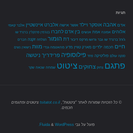
תגיות
אהבה
אלברט איינשטיין
אוסקר ויילד
אדם
אישה
אושר
אלבר קאמי
בין אדם לחברו
אלוהים
אמת
אמונה
אנשים
בנג'מין פרנקלין
ברנרד שו
הומור
דת
זקנה
ג'ורג' ברנרד שו
גבר
גרושו מרקס
דיבור
הצלחה
חברים
חיים
מוות
ילדים
חכמה
מארק טוויין
מדע
מהאטמה גנדי
נישואין
נשים
פילוסופיה
פרידריך ניטשה
פוליטיקה
עולם
סנקה
פחד
פתגם
ציטוט
צחוקים
שמחה
שנאה
צחוק
שקר
© כל הזכויות שמורות
לאתר "ציטטות",
tsitatot.co.il
ציטוטים ופתגמים
חכמים.
פועל על גבי
Fluida
WordPress.
&