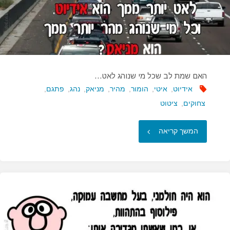
האם שמת לב שכל מי שנוהג לאט…
אידיוט
,
איטי
,
הומור
,
מהיר
,
מניאק
,
נהג
,
פתגם
,
צחוקים
,
ציטוט
"האם
המשך קריאה
שמת
לב
שכל
מי