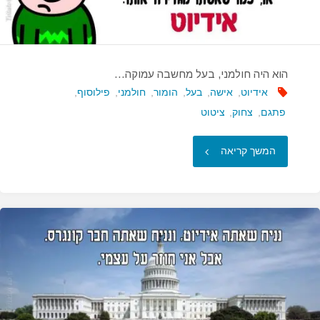
שנוהג
לאט…"
הוא היה חולמני, בעל מחשבה עמוקה…
אידיוט
,
אישה
,
בעל
,
הומור
,
חולמני
,
פילוסוף
,
פתגם
,
צחוק
,
ציטוט
"הוא
המשך קריאה
היה
חולמני,
בעל
מחשבה
עמוקה…"