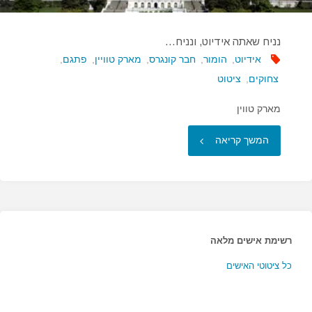
נניח שאתה אידיוט, ונניח…
אידיוט
,
הומור
,
חבר קונגרס
,
מארק טוויין
,
פתגם
,
צחוקים
,
ציטוט
מארק טווין
"נניח
המשך קריאה
שאתה
אידיוט,
ונניח…"
רשימת אישים מלאה
כל ציטוטי האישים