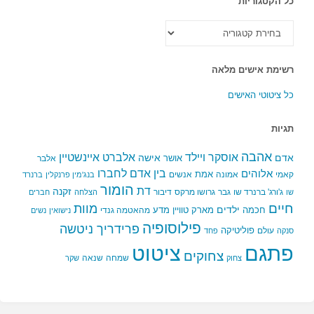
כל הקטגוריות
כל
הקטגוריות
רשימת אישים מלאה
כל ציטוטי האישים
תגיות
אהבה
אלברט איינשטיין
אוסקר ויילד
אדם
אישה
אושר
אלבר
בין אדם לחברו
אלוהים
אמת
קאמי
אמונה
אנשים
בנג'מין פרנקלין
ברנרד
הומור
דת
זקנה
ג'ורג' ברנרד שו
גבר
גרושו מרקס
דיבור
שו
הצלחה
חברים
חיים
מוות
ילדים
חכמה
מארק טוויין
מדע
מהאטמה גנדי
נישואין
נשים
פילוסופיה
פרידריך ניטשה
פוליטיקה
עולם
סנקה
פחד
פתגם
ציטוט
צחוקים
שמחה
שנאה
צחוק
שקר