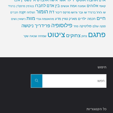
אדם
אישה
אושר
אלבר
בין אדם לחברו
אלוהים
אמת
קאמי
אמונה
אנשים
בנג'מין פרנקלין
ברנרד
הומור
דת
זקנה
ג'ורג' ברנרד שו
גבר
גרושו מרקס
דיבור
שו
הצלחה
חברים
חיים
מוות
ילדים
חכמה
מארק טוויין
מדע
מהאטמה גנדי
נישואין
נשים
פילוסופיה
פרידריך ניטשה
פוליטיקה
עולם
סנקה
פחד
פתגם
ציטוט
צחוקים
שמחה
שנאה
צחוק
שקר
חיפוש
חפשו
את:
חפשו
כל הקטגוריות