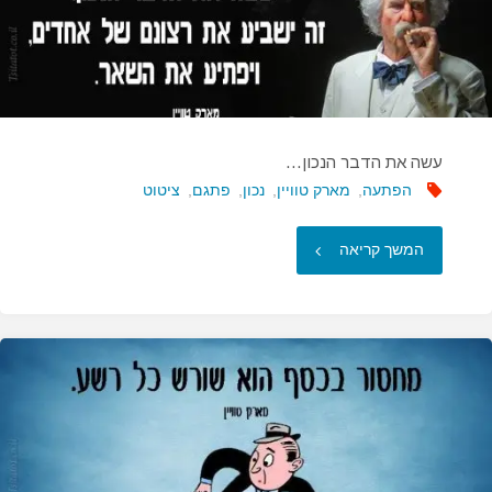
עשה את הדבר הנכון…
הפתעה
,
מארק טוויין
,
נכון
,
פתגם
,
ציטוט
"עשה
המשך קריאה
את
הדבר
הנכון…"