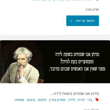
מרק טווין
"לעולם
המשך קריאה
אל
תאמר
את…"
מדוע אנו שמחים בשעת לידה…
בכי
,
לוויה
,
לידה
,
מארק טוויין
,
פתגם
,
ציטוט
,
שמחה