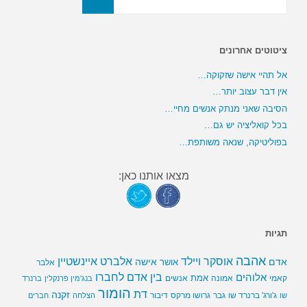
ציטוטים אחרונים
אל תהיי אישה שזקוקה…
אין דבר עצוב יותר…
הסיבה שאני מנתק אנשים מחיי…
בכל קואליציה יש גם…
בפוליטיקה, שנאה משותפת…
מצאו אותנו כאן:
תגיות
אהבה
אלברט איינשטיין
אוסקר ויילד
אדם
אישה
אושר
אלבר
בין אדם לחברו
אלוהים
אמת
קאמי
אמונה
אנשים
בנג'מין פרנקלין
ברנרד
הומור
דת
זקנה
ג'ורג' ברנרד שו
גבר
גרושו מרקס
דיבור
שו
הצלחה
חברים