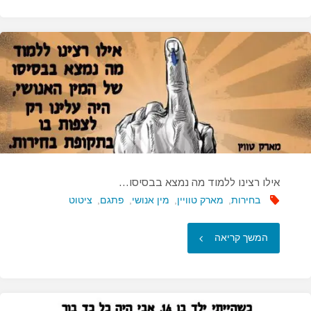
לא
גודל
הכלב
בקרב…"
אילו רצינו ללמוד מה נמצא בבסיסו…
בחירות
,
מארק טוויין
,
מין אנושי
,
פתגם
,
ציטוט
"אילו
המשך קריאה
רצינו
ללמוד