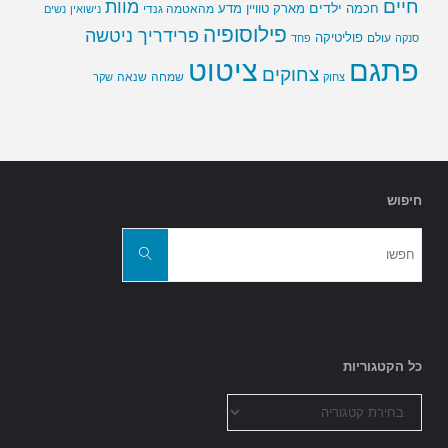
חיים
מוות
ילדים
חכמה
מארק טוויין
מדע
מהאטמה גנדי
נישואין
נשים
פילוסופיה
פרידריך ניטשה
פוליטיקה
עולם
סנקה
פחד
פתגם
ציטוט
צחוקים
שמחה
שנאה
צחוק
שקר
חיפוש
חפשו
את:
חפשו
כל הקטגוריות
כל
הקטגוריות