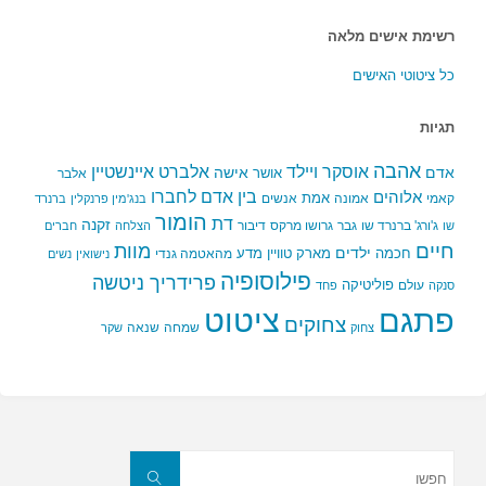
רשימת אישים מלאה
כל ציטוטי האישים
תגיות
אהבה
אלברט איינשטיין
אוסקר ויילד
אדם
אישה
אושר
אלבר
בין אדם לחברו
אלוהים
אמת
קאמי
אמונה
אנשים
בנג'מין פרנקלין
ברנרד
הומור
דת
זקנה
ג'ורג' ברנרד שו
גבר
גרושו מרקס
דיבור
שו
הצלחה
חברים
חיים
מוות
ילדים
חכמה
מארק טוויין
מדע
מהאטמה גנדי
נישואין
נשים
פילוסופיה
פרידריך ניטשה
פוליטיקה
עולם
סנקה
פחד
פתגם
ציטוט
צחוקים
שמחה
שנאה
צחוק
שקר
חפשו
את:
חפשו