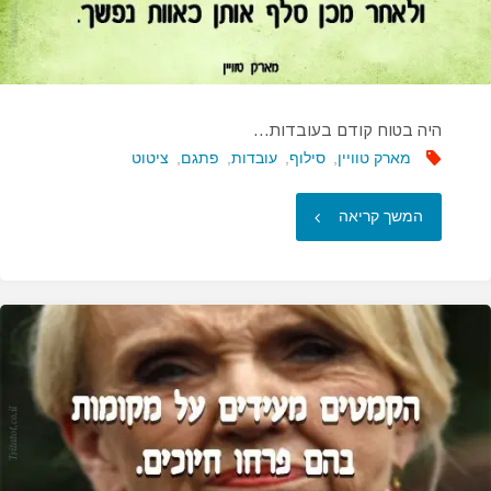
היה
כל
היה בטוח קודם בעובדות…
כך
מארק טוויין
,
סילוף
,
עובדות
,
פתגם
,
ציטוט
בור…"
"היה
המשך קריאה
בטוח
קודם
בעובדות…"