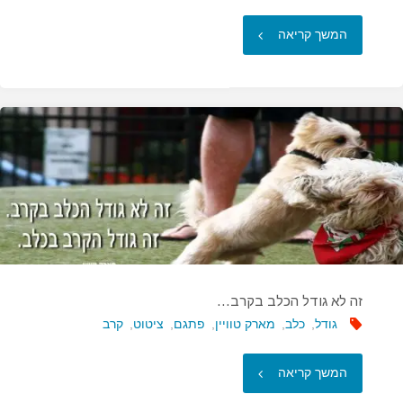
"שני
המשך קריאה
הימים
החשובים
ביותר
בחייך…"
זה לא גודל הכלב בקרב…
גודל
,
כלב
,
מארק טוויין
,
פתגם
,
ציטוט
,
קרב
"זה
המשך קריאה