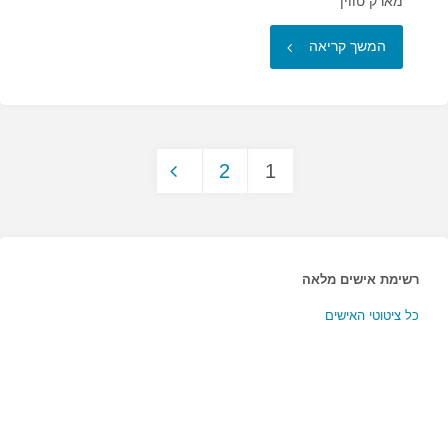
מארק טווין
"מדוע
המשך קריאה
אנו
שמחים
2
1
בשעת
Posts
לידה…"
pagination
רשימת אישים מלאה
כל ציטוטי האישים