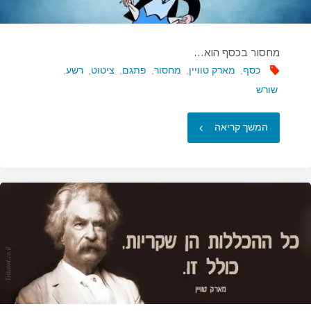
מחסור בכסף הוא…
כסף
,
מארק טוויין
,
מחסור
,
פתגם
,
ציטוט
,
רשע
,
שורש
"מחסור
המשך קריאה
בכסף
הוא…"