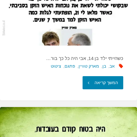
מה
נמצא
בבסיסו…"
כשהייתי ילד בן 14, אבי היה כל כך בור…
אב
,
בן
,
מארק טוויין
,
פתגם
,
ציטוט
"כשהייתי
המשך קריאה
ילד
בן
14,
אבי