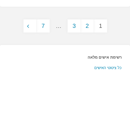
לסתום
את
7
…
3
2
1
הפה…"
Posts
pagination
רשימת אישים מלאה
כל ציטוטי האישים