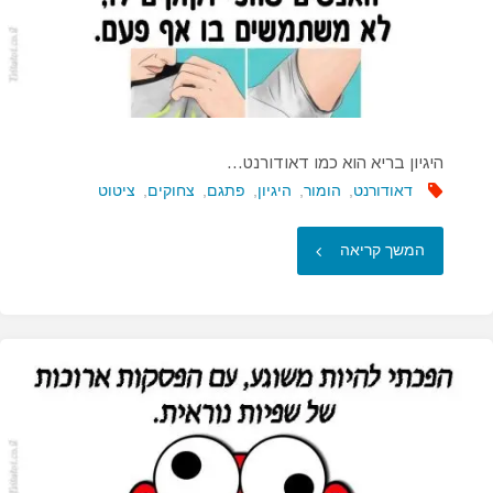
היגיון בריא הוא כמו דאודורנט…
דאודורנט
,
הומור
,
היגיון
,
פתגם
,
צחוקים
,
ציטוט
"היגיון
המשך קריאה
בריא
הוא
כמו
דאודורנט…"