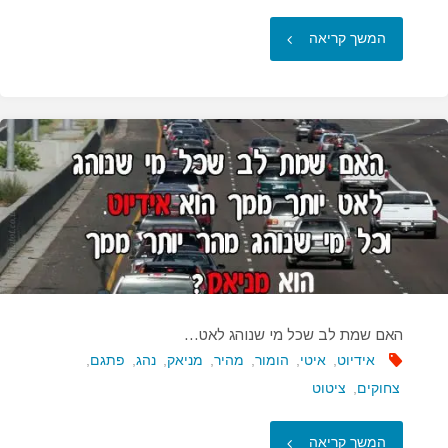
"אלוהים
המשך קריאה
ברא
כל
אדם
באופן…"
האם שמת לב שכל מי שנוהג לאט…
אידיוט
,
איטי
,
הומור
,
מהיר
,
מניאק
,
נהג
,
פתגם
,
צחוקים
,
ציטוט
"האם
המשך קריאה