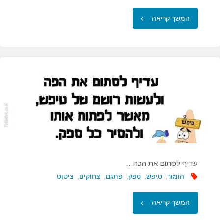
"סוף
המשך קריאה
סוף
הבנתי
למה
אני…"
עדיף לסתום את הפה…
הומור
,
טיפש
,
ספק
,
פתגם
,
צחוקים
,
ציטוט
"עדיף
המשך קריאה