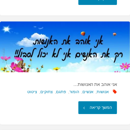
שמת
לב
שכל
מי
שנוהג
לאט…"
אני אוהב את האנושות…
אנושות
,
אנשים
,
הומור
,
פתגם
,
צחוקים
,
ציטוט
"אני
המשך קריאה
אוהב