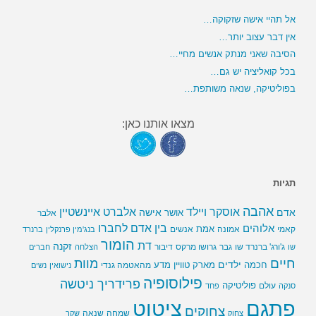
אל תהיי אישה שזקוקה…
אין דבר עצוב יותר…
הסיבה שאני מנתק אנשים מחיי…
בכל קואליציה יש גם…
בפוליטיקה, שנאה משותפת…
מצאו אותנו כאן:
תגיות
אהבה
אלברט איינשטיין
אוסקר ויילד
אדם
אישה
אושר
אלבר
בין אדם לחברו
אלוהים
אמת
קאמי
אמונה
אנשים
בנג'מין פרנקלין
ברנרד
הומור
דת
זקנה
ג'ורג' ברנרד שו
גבר
גרושו מרקס
דיבור
שו
הצלחה
חברים
חיים
מוות
ילדים
חכמה
מארק טוויין
מדע
מהאטמה גנדי
נישואין
נשים
פילוסופיה
פרידריך ניטשה
פוליטיקה
עולם
סנקה
פחד
פתגם
ציטוט
צחוקים
שמחה
שנאה
צחוק
שקר