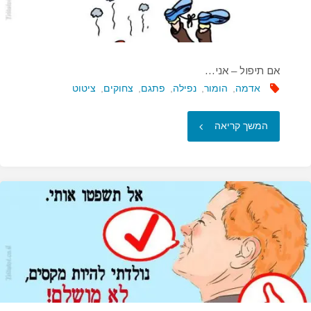
של
הילדה…"
אם תיפול – אני…
אדמה
,
הומור
,
נפילה
,
פתגם
,
צחוקים
,
ציטוט
"אם
המשך קריאה
תיפול
–
אני…"