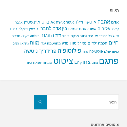
תגיות
אהבה
אלברט איינשטיין
אוסקר ויילד
אדם
אישה
אושר
אלבר
בין אדם לחברו
אלוהים
אמת
קאמי
אמונה
אנשים
בנג'מין פרנקלין
ברנרד
הומור
דת
זקנה
ג'ורג' ברנרד שו
גבר
גרושו מרקס
דיבור
שו
הצלחה
חברים
חיים
מוות
ילדים
חכמה
מארק טוויין
מדע
מהאטמה גנדי
נישואין
נשים
פילוסופיה
פרידריך ניטשה
פוליטיקה
עולם
סנקה
פחד
פתגם
ציטוט
צחוקים
שמחה
שנאה
צחוק
שקר
חפשו
את:
חפשו
ציטוטים אחרונים