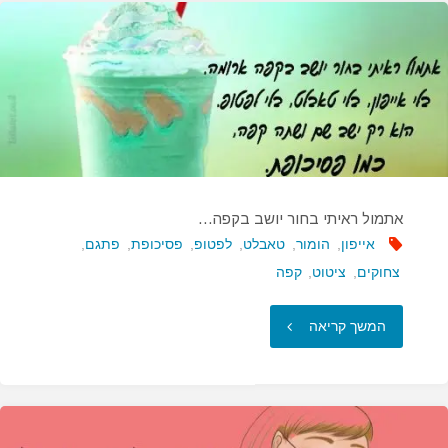
את
האנושות…"
אתמול ראיתי בחור יושב בקפה…
אייפון
,
הומור
,
טאבלט
,
לפטופ
,
פסיכופת
,
פתגם
,
צחוקים
,
ציטוט
,
קפה
"אתמול
המשך קריאה
ראיתי
בחור