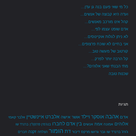
כל מי שאי פעם בנה גן עדן...
ועדה היא קבוצה של אנשים...
קהל אינו מורכב מאנשים...
אדם שופט עצמו לפי...
לא ניתן לגלות אוקיינוסים...
אני בחיים לא שוכח פרצופים...
קורטוב של מעשה טוב...
קל הרבה יותר לפרק...
מתי הבנתי שאני אלוהים?...
שכנות טובה
תגיות
אהבה
אלברט איינשטיין
אוסקר ויילד
אדם
אישה
אושר
אלבר קאמי
בין אדם לחברו
אלוהים
אמת
אמונה
אנשים
בנג'מין פרנקלין
ברנרד שו
הומור
דת
זקנה
ג'ורג' ברנרד שו
גבר
גרושו מרקס
דיבור
הצלחה
חברים