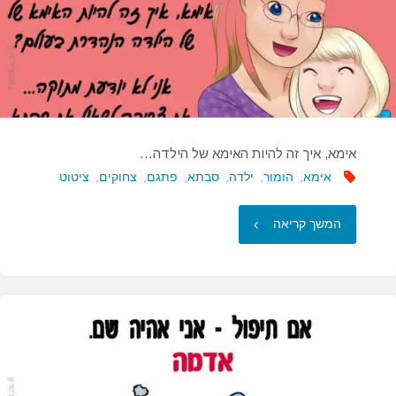
יושב
בקפה…"
אימא, איך זה להיות האימא של הילדה…
אימא
,
הומור
,
ילדה
,
סבתא
,
פתגם
,
צחוקים
,
ציטוט
"אימא,
המשך קריאה
איך
זה
להיות
האימא