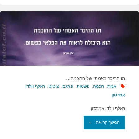
יותר
מבני
אדם…"
תו ההיכר האמתי של החכמה…
אמת
,
חכמה
,
פשטות
,
פתגם
,
ציטוט
,
ראלף וולדו
אמרסון
ראלף וולדו אמרסון
"תו
המשך קריאה
ההיכר