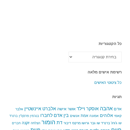
כל הקטגוריות
כל
הקטגוריות
רשימת אישים מלאה
כל ציטוטי האישים
תגיות
אהבה
אלברט איינשטיין
אוסקר ויילד
אדם
אישה
אושר
אלבר
בין אדם לחברו
אלוהים
אמת
קאמי
אמונה
אנשים
בנג'מין פרנקלין
ברנרד
הומור
דת
זקנה
ג'ורג' ברנרד שו
גבר
גרושו מרקס
דיבור
שו
הצלחה
חברים
חיים
מוות