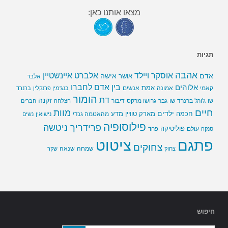
מצאו אותנו כאן:
תגיות
אהבה
אלברט איינשטיין
אוסקר ויילד
אדם
אישה
אושר
אלבר
בין אדם לחברו
אלוהים
אמת
קאמי
אמונה
אנשים
בנג'מין פרנקלין
ברנרד
הומור
דת
זקנה
ג'ורג' ברנרד שו
גבר
גרושו מרקס
דיבור
שו
הצלחה
חברים
חיים
מוות
ילדים
חכמה
מארק טוויין
מדע
מהאטמה גנדי
נישואין
נשים
פילוסופיה
פרידריך ניטשה
פוליטיקה
עולם
סנקה
פחד
פתגם
ציטוט
צחוקים
שמחה
שנאה
צחוק
שקר
חיפוש