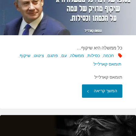
כל ממשלה היא שיקוף…
חכמה
,
כסילות
,
ממשלה
,
עם
,
פתגם
,
ציטוט
,
שיקוף
,
תומאס קארלייל
תומאס קארלייל
"כל
המשך קריאה
ממשלה
היא
שיקוף…"