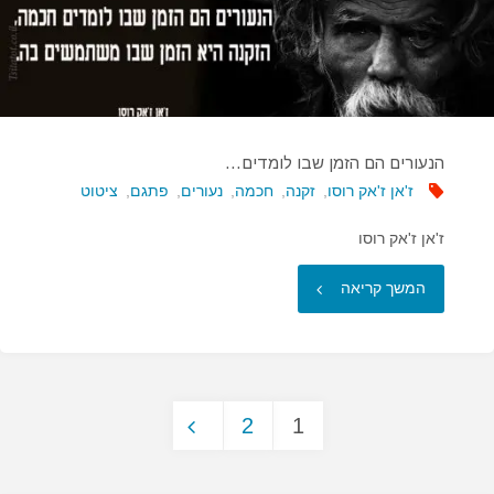
הנעורים הם הזמן שבו לומדים…
ז'אן ז'אק רוסו
,
זקנה
,
חכמה
,
נעורים
,
פתגם
,
ציטוט
ז'אן ז'אק רוסו
"הנעורים
המשך קריאה
הם
הזמן
2
1
שבו
Posts
לומדים…"