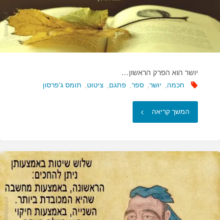
יושר הוא הפרק הראשון…
חכמה
,
יושר
,
ספר
,
פתגם
,
ציטוט
,
תומס ג'פרסון
"יושר
המשך קריאה
הוא
הפרק
הראשון…"