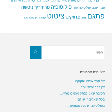
ילדים
חכמה
מארק טוויין
מדע
מהאטמה גנדי
נישואין
נשים
פילוסופיה
פרידריך ניטשה
פוליטיקה
עולם
סנקה
פחד
פתגם
ציטוט
צחוקים
שמחה
שנאה
צחוק
שקר
חפשו
את:
חפשו
ציטוטים אחרונים
אל תהיי אישה שזקוקה…
אין דבר עצוב יותר…
הסיבה שאני מנתק אנשים מחיי…
בכל קואליציה יש גם…
בפוליטיקה, שנאה משותפת…