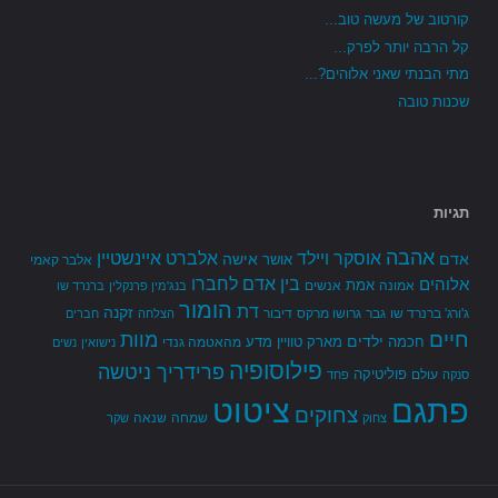
קורטוב של מעשה טוב...
קל הרבה יותר לפרק...
מתי הבנתי שאני אלוהים?...
שכנות טובה
תגיות
אהבה
אלברט איינשטיין
אוסקר ויילד
אדם
אישה
אושר
אלבר קאמי
בין אדם לחברו
אלוהים
אמת
אמונה
אנשים
בנג'מין פרנקלין
ברנרד שו
הומור
דת
זקנה
ג'ורג' ברנרד שו
גבר
גרושו מרקס
דיבור
הצלחה
חברים
חיים
מוות
ילדים
חכמה
מארק טוויין
מדע
מהאטמה גנדי
נישואין
נשים
פילוסופיה
פרידריך ניטשה
פוליטיקה
עולם
סנקה
פחד
פתגם
ציטוט
צחוקים
שמחה
שנאה
צחוק
שקר