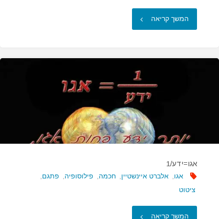
"כסף
המשך קריאה
הוא
דתו"
אגו=ידע/1
אגו
,
אלברט איינשטיין
,
חכמה
,
פילוסופיה
,
פתגם
,
ציטוט
"אגו=ידע/1"
המשך קריאה